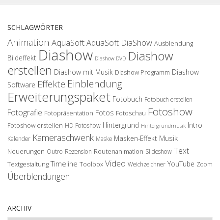
SCHLAGWÖRTER
Animation
AquaSoft
AquaSoft DiaShow
Ausblendung
Diashow
Diashow
Bildeffekt
Diashow DVD
erstellen
Diashow mit Musik
Diashow
Diashow Programm
Einblendung
Effekte
Software
Erweiterungspaket
Fotobuch
Fotobuch erstellen
Fotoshow
Fotografie
Fotos
Fotopräsentation
Fotoschau
Hintergrund
Intro
Fotoshow erstellen
HD Fotoshow
Hintergrundmusik
Kameraschwenk
Musik
Masken-Effekt
Kalender
Maske
Text
Neuerungen
Routenanimation
Outro
Rezension
Slideshow
Video
Timeline
YouTube
Textgestaltung
Toolbox
Weichzeichner
Zoom
Überblendungen
ARCHIV