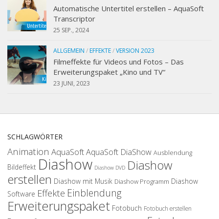
Automatische Untertitel erstellen – AquaSoft
Transcriptor
25 SEP., 2024
ALLGEMEIN
/
EFFEKTE
/
VERSION 2023
Filmeffekte für Videos und Fotos – Das
Erweiterungspaket „Kino und TV“
23 JUNI, 2023
SCHLAGWÖRTER
Animation
AquaSoft
AquaSoft DiaShow
Ausblendung
Diashow
Diashow
Bildeffekt
Diashow DVD
erstellen
Diashow mit Musik
Diashow
Diashow Programm
Einblendung
Effekte
Software
Erweiterungspaket
Fotobuch
Fotobuch erstellen