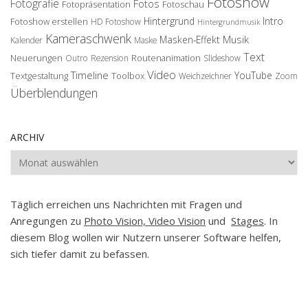
Fotoshow
Fotografie
Fotos
Fotopräsentation
Fotoschau
Hintergrund
Intro
Fotoshow erstellen
HD Fotoshow
Hintergrundmusik
Kameraschwenk
Musik
Masken-Effekt
Kalender
Maske
Text
Neuerungen
Routenanimation
Outro
Rezension
Slideshow
Video
Timeline
YouTube
Textgestaltung
Toolbox
Weichzeichner
Zoom
Überblendungen
ARCHIV
Archiv
Täglich erreichen uns Nachrichten mit Fragen und
Anregungen zu
Photo Vision, Video Vision
und
Stages
. In
diesem Blog wollen wir Nutzern unserer Software helfen,
sich tiefer damit zu befassen.