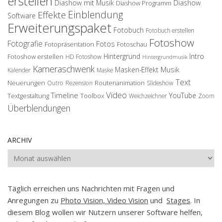
erstellen
Diashow mit Musik
Diashow
Diashow Programm
Einblendung
Effekte
Software
Erweiterungspaket
Fotobuch
Fotobuch erstellen
Fotoshow
Fotografie
Fotos
Fotopräsentation
Fotoschau
Hintergrund
Intro
Fotoshow erstellen
HD Fotoshow
Hintergrundmusik
Kameraschwenk
Musik
Masken-Effekt
Kalender
Maske
Text
Neuerungen
Routenanimation
Outro
Rezension
Slideshow
Video
Timeline
YouTube
Textgestaltung
Toolbox
Weichzeichner
Zoom
Überblendungen
ARCHIV
Archiv
Täglich erreichen uns Nachrichten mit Fragen und
Anregungen zu
Photo Vision, Video Vision
und
Stages
. In
diesem Blog wollen wir Nutzern unserer Software helfen,