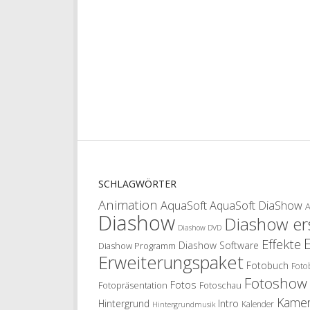
SCHLAGWÖRTER
Animation
AquaSoft
AquaSoft DiaShow
Diashow
Diashow ers
Diashow DVD
Effekte
Diashow Software
Diashow Programm
Erweiterungspaket
Fotobuch
Foto
Fotoshow
Fotos
Fotopräsentation
Fotoschau
Kame
Hintergrund
Intro
Kalender
Hintergrundmusik