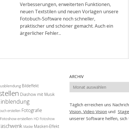
Verbesserungen, erweiterten Funktionen,
neuen Textstilen und neuen Vorlagen unsere
Fotobuch-Software noch schneller,
praktischer und schöner gemacht. Auch ein
ärgerlicher Fehler...
ARCHIV
Archiv
Bildeffekt
Ausblendung
tellen
Diashow mit Musik
Einblendung
Täglich erreichen uns Nachri
Fotografie
buch erstellen
Vision, Video Vision
und
Stag
unserer Software helfen, sich 
Fotoshow erstellen
HD Fotoshow
raschwenk
Masken-Effekt
Maske