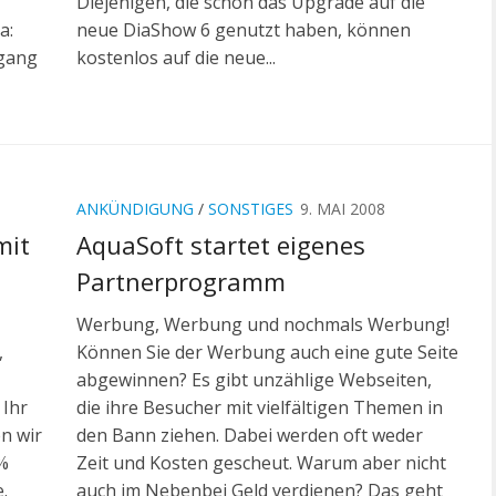
Diejenigen, die schon das Upgrade auf die
a:
neue DiaShow 6 genutzt haben, können
rgang
kostenlos auf die neue...
ANKÜNDIGUNG
/
SONSTIGES
9. MAI 2008
mit
AquaSoft startet eigenes
Partnerprogramm
Werbung, Werbung und nochmals Werbung!
,
Können Sie der Werbung auch eine gute Seite
abgewinnen? Es gibt unzählige Webseiten,
 Ihr
die ihre Besucher mit vielfältigen Themen in
n wir
den Bann ziehen. Dabei werden oft weder
5%
Zeit und Kosten gescheut. Warum aber nicht
.
auch im Nebenbei Geld verdienen? Das geht