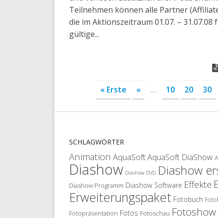
Teilnehmen können alle Partner (Affiliate
die im Aktionszeitraum 01.07. – 31.07.08 
gültige...
« Erste
«
...
10
20
30
SCHLAGWÖRTER
Animation
AquaSoft
AquaSoft DiaShow
Diashow
Diashow ers
Diashow DVD
Effekte
Diashow Software
Diashow Programm
Erweiterungspaket
Fotobuch
Foto
Fotoshow
Fotos
Fotopräsentation
Fotoschau