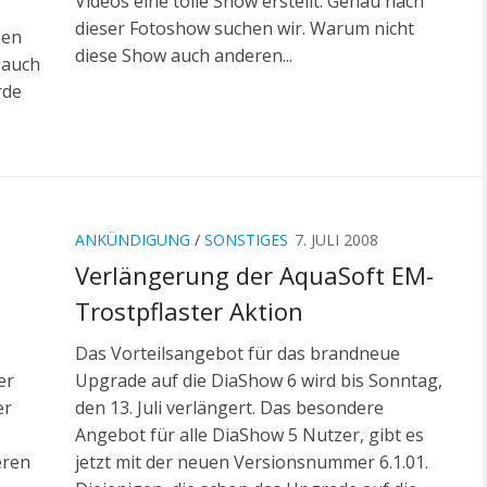
Videos eine tolle Show erstellt. Genau nach
dieser Fotoshow suchen wir. Warum nicht
hen
diese Show auch anderen...
 auch
rde
ANKÜNDIGUNG
/
SONSTIGES
7. JULI 2008
Verlängerung der AquaSoft EM-
Trostpflaster Aktion
Das Vorteilsangebot für das brandneue
er
Upgrade auf die DiaShow 6 wird bis Sonntag,
er
den 13. Juli verlängert. Das besondere
Angebot für alle DiaShow 5 Nutzer, gibt es
eren
jetzt mit der neuen Versionsnummer 6.1.01.