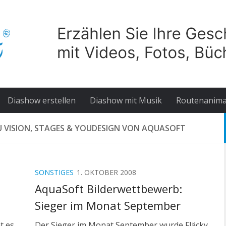
Diashow erstellen
Diashow mit Musik
Routenanima
U VISION, STAGES & YOUDESIGN VON AQUASOFT
SONSTIGES
1. OKTOBER 2008
AquaSoft Bilderwettbewerb:
Sieger im Monat September
t es
Der Sieger im Monat September wurde Fläcky