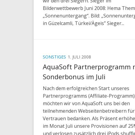
wir den drei Siegern. Sieger im
Bilderwettbewerb Juni 2008: Hema Them
„Sonnenuntergang“. Bild: „Sonnenunte
in Güzelcamli, Türkei/Ägeis” Sieger...
SONSTIGES
1. JULI 2008
AquaSoft Partnerprogramm 
Sonderbonus im Juli
Nach dem erfolgreichen Start unseres
Partnerprogramms (Affiliate-Programm)
möchten wir von AquaSoft uns bei den
teilnehmenden Webseitenbetreibern für
Vertrauen bedanken. Als Präsent erhöhe
im Monat Juli unsere Provisionen auf 2
und verlosen zusätzlich drei iPods shuffle