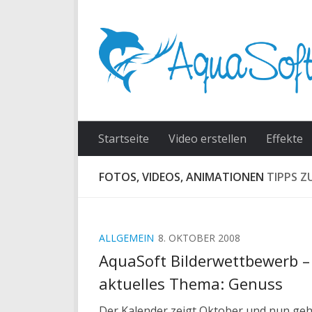
Skip to content
Startseite
Video erstellen
Effekte
FOTOS, VIDEOS, ANIMATIONEN
TIPPS Z
ALLGEMEIN
8. OKTOBER 2008
AquaSoft Bilderwettbewerb –
aktuelles Thema: Genuss
Der Kalender zeigt Oktober und nun geh