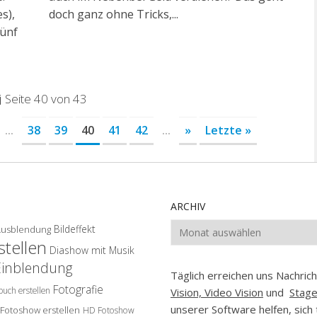
s),
doch ganz ohne Tricks,...
fünf
Seite 40 von 43
...
38
39
40
41
42
...
»
Letzte »
ARCHIV
Archiv
Bildeffekt
Ausblendung
tellen
Diashow mit Musik
Einblendung
Täglich erreichen uns Nachri
Fotografie
buch erstellen
Vision, Video Vision
und
Stag
unserer Software helfen, sich 
Fotoshow erstellen
HD Fotoshow