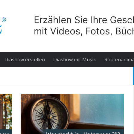
Diashow erstellen
Diashow mit Musik
Routenanima