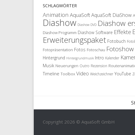
SCHLAGWÖRTER
Animation
AquaSoft
AquaSoft DiaShow
Diashow
Diashow ers
Diashow DVD
Effekte
Diashow Software
Diashow Programm
Erweiterungspaket
Fotobuch
Foto
Fotoshow
Fotos
Fotopräsentation
Fotoschau
Kame
Hintergrund
Intro
Kalender
Hintergrundmusik
Musik
Neuerungen
Routenanimati
Outro
Rezension
Video
Timeline
YouTube
Toolbox
Weichzeichner
Z
S
Copyright 2026 © AquaSoft GmbH