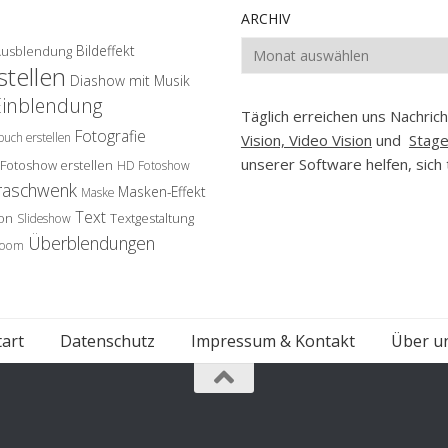
ARCHIV
Archiv
Bildeffekt
Ausblendung
tellen
Diashow mit Musik
Einblendung
Täglich erreichen uns Nachri
Fotografie
buch erstellen
Vision, Video Vision
und
Stag
unserer Software helfen, sich 
Fotoshow erstellen
HD Fotoshow
raschwenk
Masken-Effekt
Maske
Text
on
Textgestaltung
Slideshow
Überblendungen
oom
tart
Datenschutz
Impressum & Kontakt
Über u