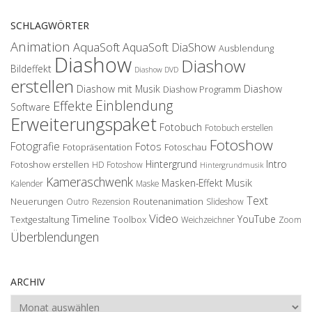
SCHLAGWÖRTER
Animation
AquaSoft
AquaSoft DiaShow
Ausblendung
Diashow
Diashow
Bildeffekt
Diashow DVD
erstellen
Diashow mit Musik
Diashow
Diashow Programm
Einblendung
Effekte
Software
Erweiterungspaket
Fotobuch
Fotobuch erstellen
Fotoshow
Fotografie
Fotos
Fotopräsentation
Fotoschau
Hintergrund
Intro
Fotoshow erstellen
HD Fotoshow
Hintergrundmusik
Kameraschwenk
Musik
Masken-Effekt
Kalender
Maske
Text
Neuerungen
Routenanimation
Outro
Rezension
Slideshow
Video
Timeline
YouTube
Textgestaltung
Toolbox
Weichzeichner
Zoom
Überblendungen
ARCHIV
Archiv